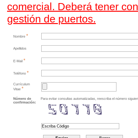
comercial. Deberá tener con
gestión de puertos.
*
Nombre
Apellidos
*
E-Mail
*
Teléfono
Currículum
*
Vitae
Número de
Para evitar consultas automatizadas, reescriba el número siguien
confirmación: