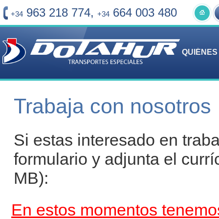
963 218 774
,
664 003 480
+34
+34
QUIÉNES
Trabaja con nosotros
Si estas interesado en traba
formulario y adjunta el cur
MB):
En estos momentos tenemos